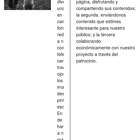
divertimento,
página, disfrutando y
una parada
compartiendo sus contenidos;
en el
la segunda, enviándonos
camino, una
contenido que estimes
forma de
interesante para nuestro
redescubrir
público; y la tercera
a nuestros
colaborando
compañeros
económicamente con nuestro
felinos y
proyecto a través del
caninos a
patrocinio.
través de los
ojos quienes
los han
imaginado,
descrito,
pintado,
esculpido...
En definitiva,
de aquellos
han situado
a nuestras
mascotas en