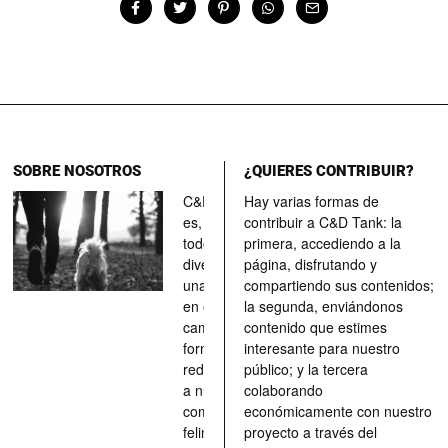
SOBRE NOSOTROS
¿QUIERES CONTRIBUIR?
C&D Tank
Hay varias formas de
es, ante
contribuir a C&D Tank: la
todo, un
primera, accediendo a la
divertimento,
página, disfrutando y
una parada
compartiendo sus contenidos;
en el
la segunda, enviándonos
camino, una
contenido que estimes
forma de
interesante para nuestro
redescubrir
público; y la tercera
a nuestros
colaborando
compañeros
económicamente con nuestro
felinos y
proyecto a través del