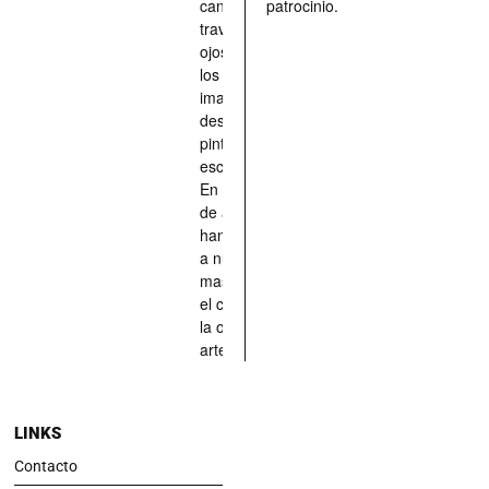
caninos a
patrocinio.
través de los
ojos quienes
los han
imaginado,
descrito,
pintado,
esculpido...
En definitiva,
de aquellos
han situado
a nuestras
mascotas en
el centro de
la obra de
arte.
LINKS
Contacto