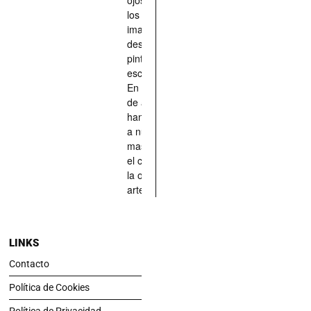
los han
imaginado,
descrito,
pintado,
esculpido...
En definitiva,
de aquellos
han situado
a nuestras
mascotas en
el centro de
la obra de
arte.
LINKS
Contacto
Política de Cookies
Política de Privacidad