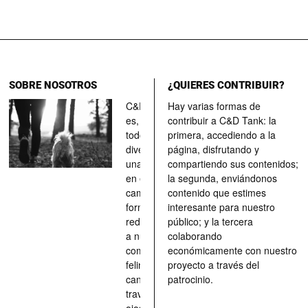
SOBRE NOSOTROS
¿QUIERES CONTRIBUIR?
C&D Tank
Hay varias formas de
es, ante
contribuir a C&D Tank: la
todo, un
primera, accediendo a la
divertimento,
página, disfrutando y
una parada
compartiendo sus contenidos;
en el
la segunda, enviándonos
camino, una
contenido que estimes
forma de
interesante para nuestro
redescubrir
público; y la tercera
a nuestros
colaborando
compañeros
económicamente con nuestro
felinos y
proyecto a través del
caninos a
patrocinio.
través de los
ojos quienes