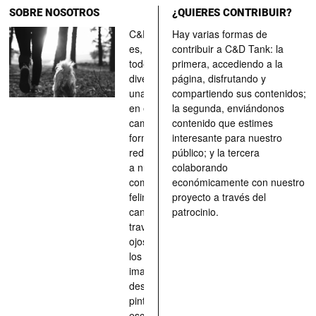
SOBRE NOSOTROS
¿QUIERES CONTRIBUIR?
C&D Tank
Hay varias formas de
es, ante
contribuir a C&D Tank: la
todo, un
primera, accediendo a la
divertimento,
página, disfrutando y
una parada
compartiendo sus contenidos;
en el
la segunda, enviándonos
camino, una
contenido que estimes
forma de
interesante para nuestro
redescubrir
público; y la tercera
a nuestros
colaborando
compañeros
económicamente con nuestro
felinos y
proyecto a través del
caninos a
patrocinio.
través de los
ojos quienes
los han
imaginado,
descrito,
pintado,
esculpido...