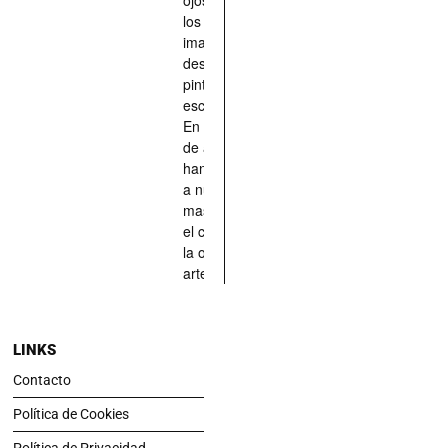
los han
imaginado,
descrito,
pintado,
esculpido...
En definitiva,
de aquellos
han situado
a nuestras
mascotas en
el centro de
la obra de
arte.
LINKS
Contacto
Política de Cookies
Política de Privacidad