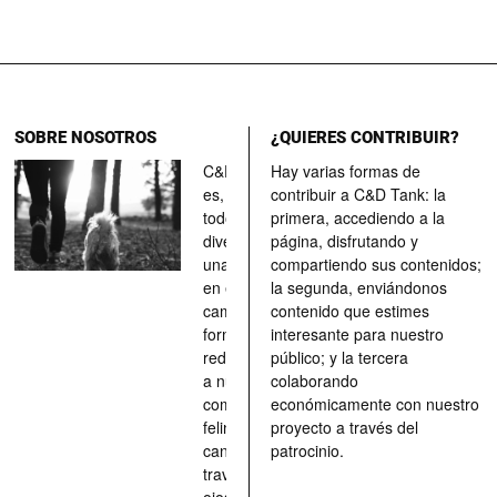
SOBRE NOSOTROS
¿QUIERES CONTRIBUIR?
C&D Tank
Hay varias formas de
es, ante
contribuir a C&D Tank: la
todo, un
primera, accediendo a la
divertimento,
página, disfrutando y
una parada
compartiendo sus contenidos;
en el
la segunda, enviándonos
camino, una
contenido que estimes
forma de
interesante para nuestro
redescubrir
público; y la tercera
a nuestros
colaborando
compañeros
económicamente con nuestro
felinos y
proyecto a través del
caninos a
patrocinio.
través de los
ojos quienes