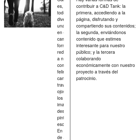
es, ante
contribuir a C&D Tank: la
todo, un
primera, accediendo a la
divertimento,
página, disfrutando y
una parada
compartiendo sus contenidos;
en el
la segunda, enviándonos
camino, una
contenido que estimes
forma de
interesante para nuestro
redescubrir
público; y la tercera
a nuestros
colaborando
compañeros
económicamente con nuestro
felinos y
proyecto a través del
caninos a
patrocinio.
través de los
ojos quienes
los han
imaginado,
descrito,
pintado,
esculpido...
En definitiva,
de aquellos