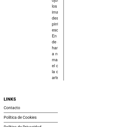
los han
imaginado,
descrito,
pintado,
esculpido...
En definitiva,
de aquellos
han situado
a nuestras
mascotas en
el centro de
la obra de
arte.
LINKS
Contacto
Política de Cookies
Política de Privacidad