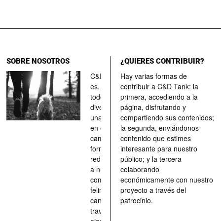
SOBRE NOSOTROS
¿QUIERES CONTRIBUIR?
C&D Tank
Hay varias formas de
es, ante
contribuir a C&D Tank: la
todo, un
primera, accediendo a la
divertimento,
página, disfrutando y
una parada
compartiendo sus contenidos;
en el
la segunda, enviándonos
camino, una
contenido que estimes
forma de
interesante para nuestro
redescubrir
público; y la tercera
a nuestros
colaborando
compañeros
económicamente con nuestro
felinos y
proyecto a través del
caninos a
patrocinio.
través de los
ojos quienes