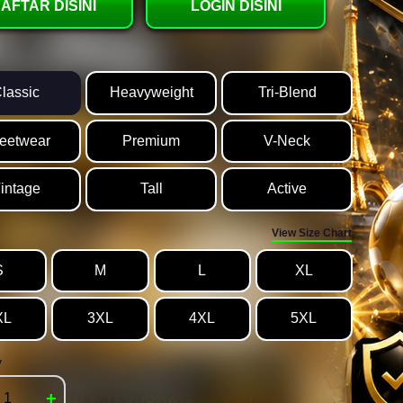
AFTAR DISINI
LOGIN DISINI
lassic
Heavyweight
Tri-Blend
reetwear
Premium
V-Neck
intage
Tall
Active
View Size Chart
S
M
L
XL
XL
3XL
4XL
5XL
y
+