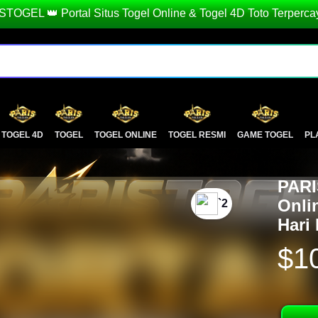
TOGEL 👑 Portal Situs Togel Online & Togel 4D Toto Terpercay
TOGEL 4D
TOGEL
TOGEL ONLINE
TOGEL RESMI
GAME TOGEL
PL
PARI
Onli
`2
Hari 
$1