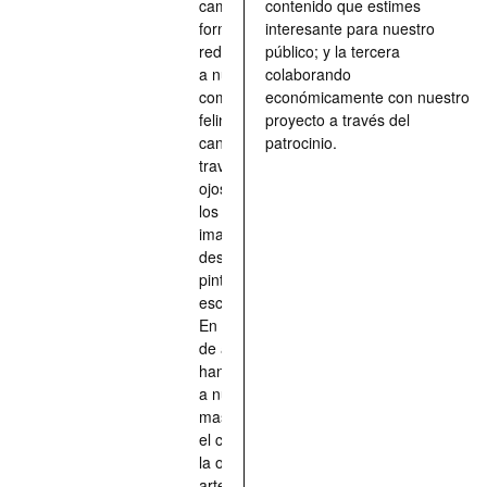
camino, una
contenido que estimes
forma de
interesante para nuestro
redescubrir
público; y la tercera
a nuestros
colaborando
compañeros
económicamente con nuestro
felinos y
proyecto a través del
caninos a
patrocinio.
través de los
ojos quienes
los han
imaginado,
descrito,
pintado,
esculpido...
En definitiva,
de aquellos
han situado
a nuestras
mascotas en
el centro de
la obra de
arte.