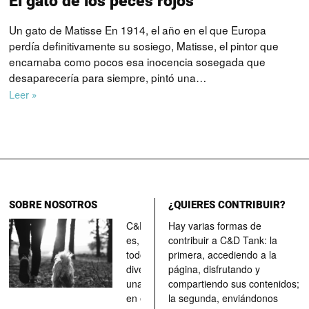
El gato de los peces rojos
Un gato de Matisse En 1914, el año en el que Europa
perdía definitivamente su sosiego, Matisse, el pintor que
encarnaba como pocos esa inocencia sosegada que
desaparecería para siempre, pintó una…
Leer »
SOBRE NOSOTROS
¿QUIERES CONTRIBUIR?
C&D Tank
Hay varias formas de
es, ante
contribuir a C&D Tank: la
todo, un
primera, accediendo a la
divertimento,
página, disfrutando y
una parada
compartiendo sus contenidos;
en el
la segunda, enviándonos