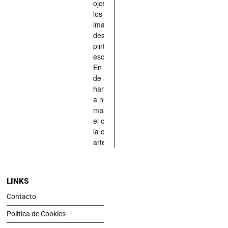
ojos quienes
los han
imaginado,
descrito,
pintado,
esculpido...
En definitiva,
de aquellos
han situado
a nuestras
mascotas en
el centro de
la obra de
arte.
LINKS
Contacto
Política de Cookies