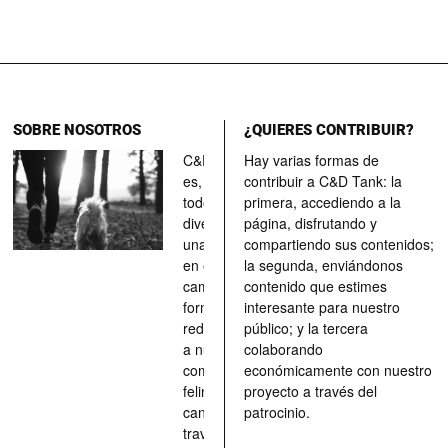
SOBRE NOSOTROS
¿QUIERES CONTRIBUIR?
C&D Tank
Hay varias formas de
es, ante
contribuir a C&D Tank: la
todo, un
primera, accediendo a la
divertimento,
página, disfrutando y
una parada
compartiendo sus contenidos;
en el
la segunda, enviándonos
camino, una
contenido que estimes
forma de
interesante para nuestro
redescubrir
público; y la tercera
a nuestros
colaborando
compañeros
económicamente con nuestro
felinos y
proyecto a través del
caninos a
patrocinio.
través de los