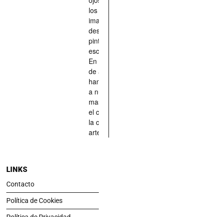
los han
imaginado,
descrito,
pintado,
esculpido...
En definitiva,
de aquellos
han situado
a nuestras
mascotas en
el centro de
la obra de
arte.
LINKS
Contacto
Política de Cookies
Política de Privacidad