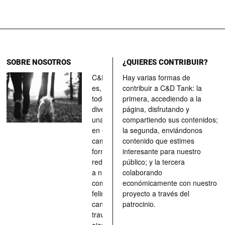
SOBRE NOSOTROS
¿QUIERES CONTRIBUIR?
C&D Tank
Hay varias formas de
es, ante
contribuir a C&D Tank: la
todo, un
primera, accediendo a la
divertimento,
página, disfrutando y
una parada
compartiendo sus contenidos;
en el
la segunda, enviándonos
camino, una
contenido que estimes
forma de
interesante para nuestro
redescubrir
público; y la tercera
a nuestros
colaborando
compañeros
económicamente con nuestro
felinos y
proyecto a través del
caninos a
patrocinio.
través de los
ojos quienes