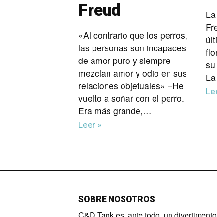
Freud
La
Fr
«Al contrario que los perros,
últ
las personas son incapaces
fl
de amor puro y siempre
su
mezclan amor y odio en sus
La
relaciones objetuales» –He
Le
vuelto a soñar con el perro.
Era más grande,…
Leer »
SOBRE NOSOTROS
C&D Tank es, ante todo, un divertimento