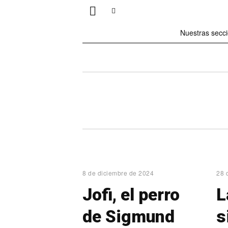
Nuestras secc
8 de diciembre de 2024
28 
Jofi, el perro
L
de Sigmund
s