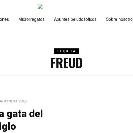
iones
Microrregatos
Apuntes peludosóficos
Sobre nosotro
ETIQUETA
FREUD
de abril de 2022
a gata del
iglo