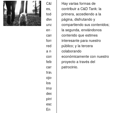
C&D Tank
Hay varias formas de
es, ante
contribuir a C&D Tank: la
todo, un
primera, accediendo a la
divertimento,
página, disfrutando y
una parada
compartiendo sus contenidos;
en el
la segunda, enviándonos
camino, una
contenido que estimes
forma de
interesante para nuestro
redescubrir
público; y la tercera
a nuestros
colaborando
compañeros
económicamente con nuestro
felinos y
proyecto a través del
caninos a
patrocinio.
través de los
ojos quienes
los han
imaginado,
descrito,
pintado,
esculpido...
En definitiva,