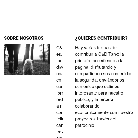
SOBRE NOSOTROS
¿QUIERES CONTRIBUIR?
C&D Tank
Hay varias formas de
es, ante
contribuir a C&D Tank: la
todo, un
primera, accediendo a la
divertimento,
página, disfrutando y
una parada
compartiendo sus contenidos;
en el
la segunda, enviándonos
camino, una
contenido que estimes
forma de
interesante para nuestro
redescubrir
público; y la tercera
a nuestros
colaborando
compañeros
económicamente con nuestro
felinos y
proyecto a través del
caninos a
patrocinio.
través de los
ojos quienes