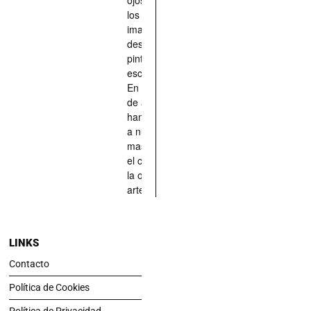
los han
imaginado,
descrito,
pintado,
esculpido...
En definitiva,
de aquellos
han situado
a nuestras
mascotas en
el centro de
la obra de
arte.
LINKS
Contacto
Política de Cookies
Política de Privacidad