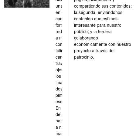
una parada
compartiendo sus contenidos;
en el
la segunda, enviándonos
camino, una
contenido que estimes
forma de
interesante para nuestro
redescubrir
público; y la tercera
a nuestros
colaborando
compañeros
económicamente con nuestro
felinos y
proyecto a través del
caninos a
patrocinio.
través de los
ojos quienes
los han
imaginado,
descrito,
pintado,
esculpido...
En definitiva,
de aquellos
han situado
a nuestras
mascotas en