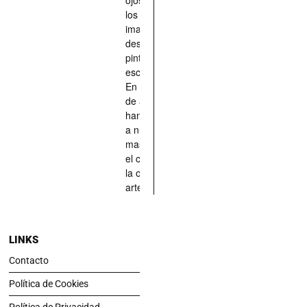
los han
imaginado,
descrito,
pintado,
esculpido...
En definitiva,
de aquellos
han situado
a nuestras
mascotas en
el centro de
la obra de
arte.
LINKS
Contacto
Política de Cookies
Política de Privacidad