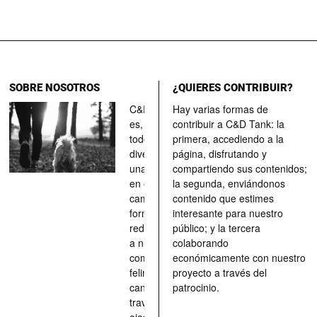
SOBRE NOSOTROS
¿QUIERES CONTRIBUIR?
C&D Tank
Hay varias formas de
es, ante
contribuir a C&D Tank: la
todo, un
primera, accediendo a la
divertimento,
página, disfrutando y
una parada
compartiendo sus contenidos;
en el
la segunda, enviándonos
camino, una
contenido que estimes
forma de
interesante para nuestro
redescubrir
público; y la tercera
a nuestros
colaborando
compañeros
económicamente con nuestro
felinos y
proyecto a través del
caninos a
patrocinio.
través de los
ojos quienes