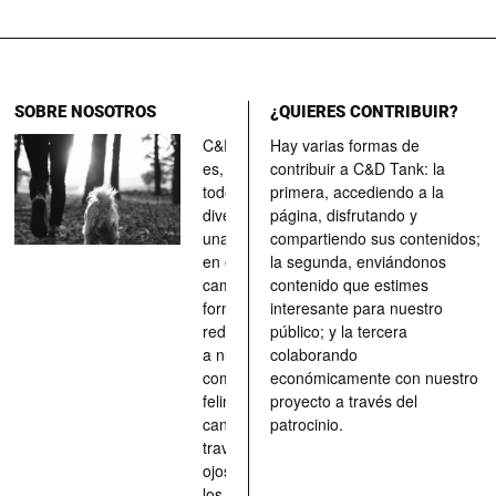
SOBRE NOSOTROS
¿QUIERES CONTRIBUIR?
C&D Tank
Hay varias formas de
es, ante
contribuir a C&D Tank: la
todo, un
primera, accediendo a la
divertimento,
página, disfrutando y
una parada
compartiendo sus contenidos;
en el
la segunda, enviándonos
camino, una
contenido que estimes
forma de
interesante para nuestro
redescubrir
público; y la tercera
a nuestros
colaborando
compañeros
económicamente con nuestro
felinos y
proyecto a través del
caninos a
patrocinio.
través de los
ojos quienes
los han