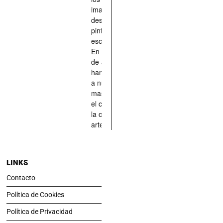
imaginado,
descrito,
pintado,
esculpido...
En definitiva,
de aquellos
han situado
a nuestras
mascotas en
el centro de
la obra de
arte.
LINKS
Contacto
Política de Cookies
Política de Privacidad