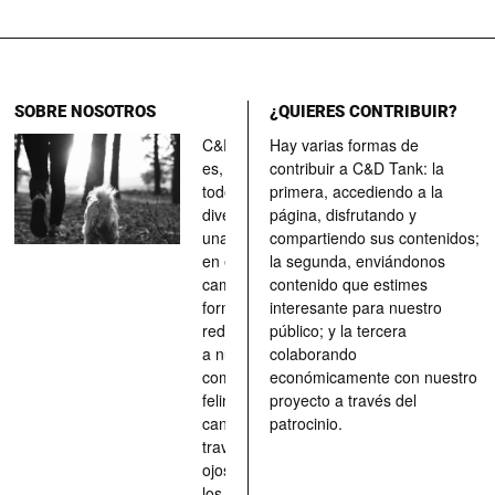
SOBRE NOSOTROS
¿QUIERES CONTRIBUIR?
C&D Tank
Hay varias formas de
es, ante
contribuir a C&D Tank: la
todo, un
primera, accediendo a la
divertimento,
página, disfrutando y
una parada
compartiendo sus contenidos;
en el
la segunda, enviándonos
camino, una
contenido que estimes
forma de
interesante para nuestro
redescubrir
público; y la tercera
a nuestros
colaborando
compañeros
económicamente con nuestro
felinos y
proyecto a través del
caninos a
patrocinio.
través de los
ojos quienes
los han