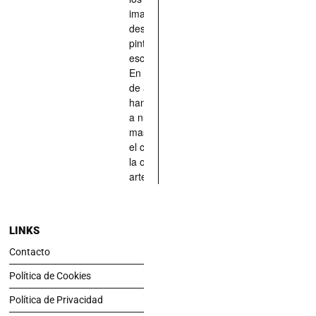
imaginado,
descrito,
pintado,
esculpido...
En definitiva,
de aquellos
han situado
a nuestras
mascotas en
el centro de
la obra de
arte.
LINKS
Contacto
Política de Cookies
Política de Privacidad