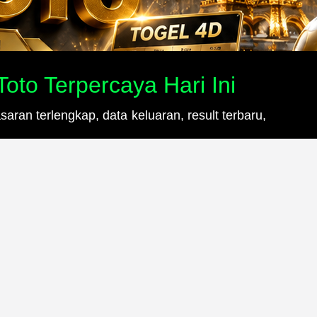
oto Terpercaya Hari Ini
ran terlengkap, data keluaran, result terbaru,