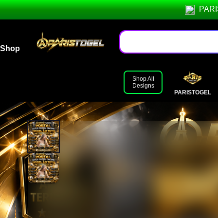
PARIS
Shop
Shop All
Designs
PARISTOGEL