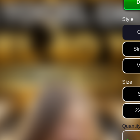
D
Style
C
St
V
Size
2
Quantit
-