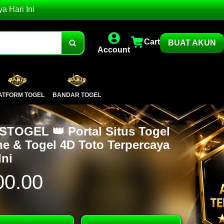
a Hari Ini
Cart
BUAT AKUN
Account
ATFORM TOGEL
BANDAR TOGEL
STOGEL 👑 Portal Situs Togel
ne & Togel 4D Toto Terpercaya
Ini
00.00