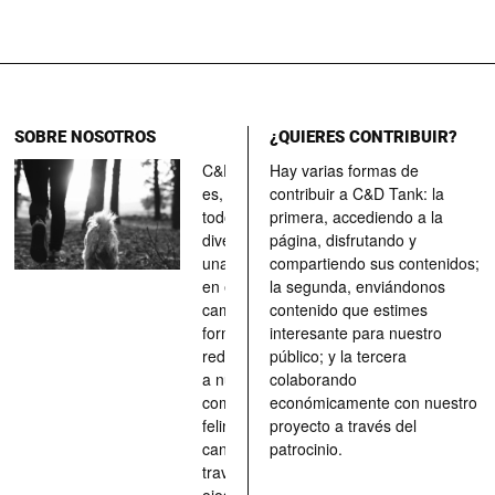
SOBRE NOSOTROS
¿QUIERES CONTRIBUIR?
C&D Tank
Hay varias formas de
es, ante
contribuir a C&D Tank: la
todo, un
primera, accediendo a la
divertimento,
página, disfrutando y
una parada
compartiendo sus contenidos;
en el
la segunda, enviándonos
camino, una
contenido que estimes
forma de
interesante para nuestro
redescubrir
público; y la tercera
a nuestros
colaborando
compañeros
económicamente con nuestro
felinos y
proyecto a través del
caninos a
patrocinio.
través de los
ojos quienes