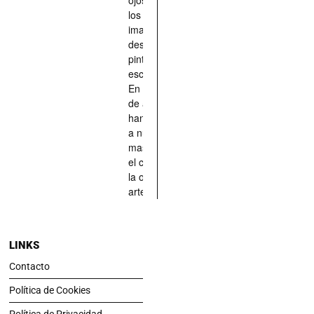
los han
imaginado,
descrito,
pintado,
esculpido...
En definitiva,
de aquellos
han situado
a nuestras
mascotas en
el centro de
la obra de
arte.
LINKS
Contacto
Política de Cookies
Política de Privacidad