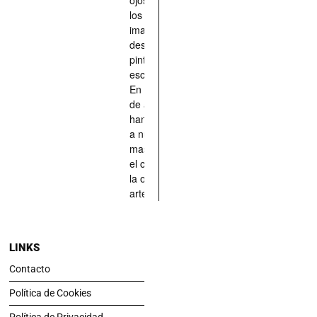
los han
imaginado,
descrito,
pintado,
esculpido...
En definitiva,
de aquellos
han situado
a nuestras
mascotas en
el centro de
la obra de
arte.
LINKS
Contacto
Política de Cookies
Política de Privacidad