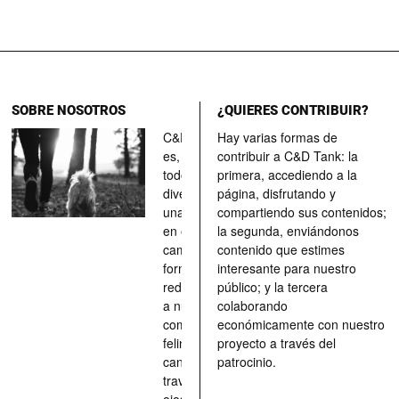
SOBRE NOSOTROS
¿QUIERES CONTRIBUIR?
C&D Tank
Hay varias formas de
es, ante
contribuir a C&D Tank: la
todo, un
primera, accediendo a la
divertimento,
página, disfrutando y
una parada
compartiendo sus contenidos;
en el
la segunda, enviándonos
camino, una
contenido que estimes
forma de
interesante para nuestro
redescubrir
público; y la tercera
a nuestros
colaborando
compañeros
económicamente con nuestro
felinos y
proyecto a través del
caninos a
patrocinio.
través de los
ojos quienes