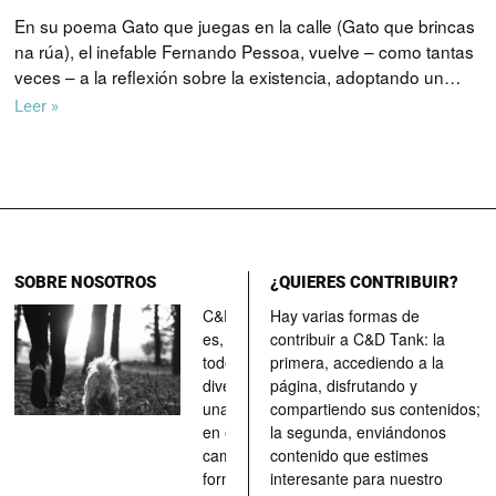
En su poema Gato que juegas en la calle (Gato que brincas
na rúa), el inefable Fernando Pessoa, vuelve – como tantas
veces – a la reflexión sobre la existencia, adoptando un…
Leer »
SOBRE NOSOTROS
¿QUIERES CONTRIBUIR?
C&D Tank
Hay varias formas de
es, ante
contribuir a C&D Tank: la
todo, un
primera, accediendo a la
divertimento,
página, disfrutando y
una parada
compartiendo sus contenidos;
en el
la segunda, enviándonos
camino, una
contenido que estimes
forma de
interesante para nuestro