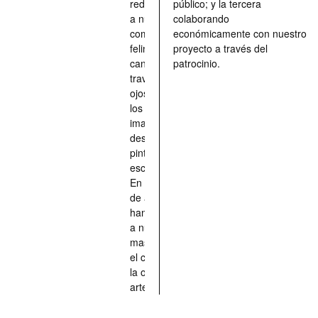
redescubrir
público; y la tercera
a nuestros
colaborando
compañeros
económicamente con nuestro
felinos y
proyecto a través del
caninos a
patrocinio.
través de los
ojos quienes
los han
imaginado,
descrito,
pintado,
esculpido...
En definitiva,
de aquellos
han situado
a nuestras
mascotas en
el centro de
la obra de
arte.