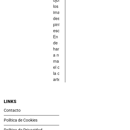
los han
imaginado,
descrito,
pintado,
esculpido...
En definitiva,
de aquellos
han situado
a nuestras
mascotas en
el centro de
la obra de
arte.
LINKS
Contacto
Política de Cookies
Política de Privacidad