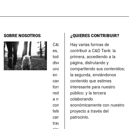
SOBRE NOSOTROS
¿QUIERES CONTRIBUIR?
C&D Tank
Hay varias formas de
es, ante
contribuir a C&D Tank: la
todo, un
primera, accediendo a la
divertimento,
página, disfrutando y
una parada
compartiendo sus contenidos;
en el
la segunda, enviándonos
camino, una
contenido que estimes
forma de
interesante para nuestro
redescubrir
público; y la tercera
a nuestros
colaborando
compañeros
económicamente con nuestro
felinos y
proyecto a través del
caninos a
patrocinio.
través de los
ojos quienes