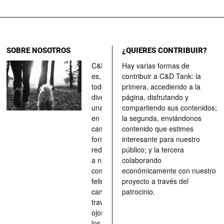
SOBRE NOSOTROS
¿QUIERES CONTRIBUIR?
C&D Tank
Hay varias formas de
es, ante
contribuir a C&D Tank: la
todo, un
primera, accediendo a la
divertimento,
página, disfrutando y
una parada
compartiendo sus contenidos;
en el
la segunda, enviándonos
camino, una
contenido que estimes
forma de
interesante para nuestro
redescubrir
público; y la tercera
a nuestros
colaborando
compañeros
económicamente con nuestro
felinos y
proyecto a través del
caninos a
patrocinio.
través de los
ojos quienes
los han