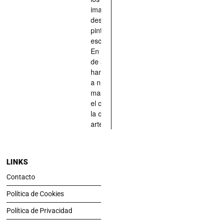
imaginado,
descrito,
pintado,
esculpido...
En definitiva,
de aquellos
han situado
a nuestras
mascotas en
el centro de
la obra de
arte.
LINKS
Contacto
Política de Cookies
Política de Privacidad