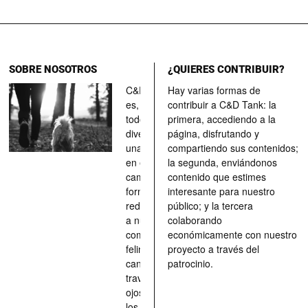
SOBRE NOSOTROS
¿QUIERES CONTRIBUIR?
C&D Tank
Hay varias formas de
es, ante
contribuir a C&D Tank: la
todo, un
primera, accediendo a la
divertimento,
página, disfrutando y
una parada
compartiendo sus contenidos;
en el
la segunda, enviándonos
camino, una
contenido que estimes
forma de
interesante para nuestro
redescubrir
público; y la tercera
a nuestros
colaborando
compañeros
económicamente con nuestro
felinos y
proyecto a través del
caninos a
patrocinio.
través de los
ojos quienes
los han