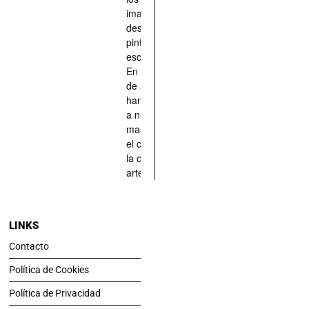
imaginado,
descrito,
pintado,
esculpido...
En definitiva,
de aquellos
han situado
a nuestras
mascotas en
el centro de
la obra de
arte.
LINKS
Contacto
Política de Cookies
Política de Privacidad