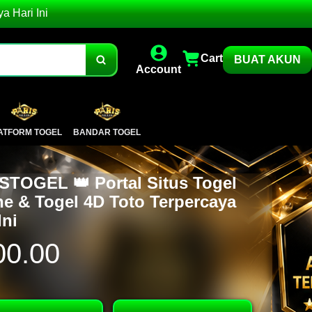
a Hari Ini
Cart
BUAT AKUN
Account
ATFORM TOGEL
BANDAR TOGEL
STOGEL 👑 Portal Situs Togel
ne & Togel 4D Toto Terpercaya
Ini
00.00