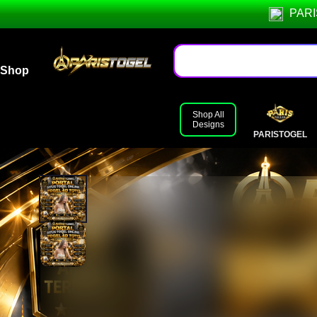
PARIS
Shop
Shop All
Designs
PARISTOGEL