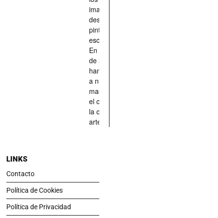
imaginado,
descrito,
pintado,
esculpido...
En definitiva,
de aquellos
han situado
a nuestras
mascotas en
el centro de
la obra de
arte.
LINKS
Contacto
Política de Cookies
Política de Privacidad