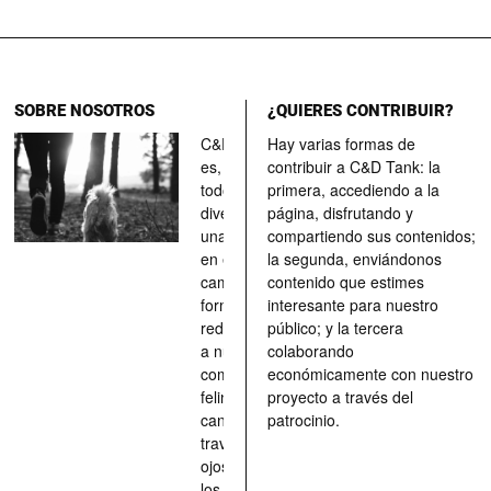
SOBRE NOSOTROS
¿QUIERES CONTRIBUIR?
C&D Tank
Hay varias formas de
es, ante
contribuir a C&D Tank: la
todo, un
primera, accediendo a la
divertimento,
página, disfrutando y
una parada
compartiendo sus contenidos;
en el
la segunda, enviándonos
camino, una
contenido que estimes
forma de
interesante para nuestro
redescubrir
público; y la tercera
a nuestros
colaborando
compañeros
económicamente con nuestro
felinos y
proyecto a través del
caninos a
patrocinio.
través de los
ojos quienes
los han