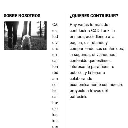
SOBRE NOSOTROS
¿QUIERES CONTRIBUIR?
C&D Tank
Hay varias formas de
es, ante
contribuir a C&D Tank: la
todo, un
primera, accediendo a la
divertimento,
página, disfrutando y
una parada
compartiendo sus contenidos;
en el
la segunda, enviándonos
camino, una
contenido que estimes
forma de
interesante para nuestro
redescubrir
público; y la tercera
a nuestros
colaborando
compañeros
económicamente con nuestro
felinos y
proyecto a través del
caninos a
patrocinio.
través de los
ojos quienes
los han
imaginado,
descrito,