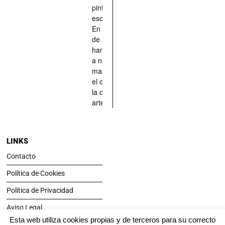
pintado,
esculpido...
En definitiva,
de aquellos
han situado
a nuestras
mascotas en
el centro de
la obra de
arte.
LINKS
Contacto
Política de Cookies
Política de Privacidad
Aviso Legal
Esta web utiliza cookies propias y de terceros para su correcto