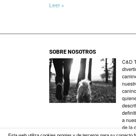
Leer »
SOBRE NOSOTROS
C&D Ta
divert
camino
nuestr
canino
quiene
descri
defini
a nues
de la 
Esta web utiliza cookies propias y de terceros para su correcto f