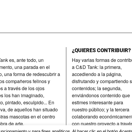
¿QUIERES CONTRIBUIR?
nk es, ante todo, un
Hay varias formas de contrib
imento, una parada en el
a C&D Tank: la primera,
, una forma de redescubrir a
accediendo a la página,
os compañeros felinos y
disfrutando y compartiendo 
s a través de los ojos
contenidos; la segunda,
s los han imaginado,
enviándonos contenido que
to, pintado, esculpido... En
estimes interesante para
tiva, de aquellos han situado
nuestro público; y la tercera
tras mascotas en el centro
colaborando económicamen
obra de arte.
con nuestro proyecto a travé
del patrocinio.
uncionamiento y para fines analíticos. Al hacer clic en el botón
Acepta