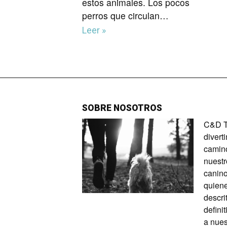
estos animales. Los pocos
perros que circulan…
Leer »
SOBRE NOSOTROS
C&D Ta
divert
camino
nuestr
canino
quiene
descri
defini
a nues