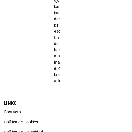
los han
imaginado,
descrito,
pintado,
esculpido...
En definitiva,
de aquellos
han situado
a nuestras
mascotas en
el centro de
la obra de
arte.
LINKS
Contacto
Política de Cookies
Política de Privacidad