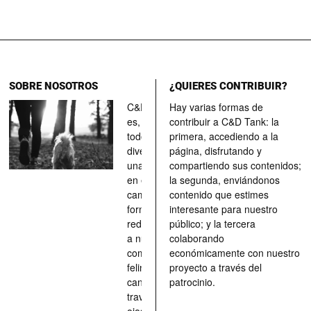
SOBRE NOSOTROS
¿QUIERES CONTRIBUIR?
C&D Tank
Hay varias formas de
es, ante
contribuir a C&D Tank: la
todo, un
primera, accediendo a la
divertimento,
página, disfrutando y
una parada
compartiendo sus contenidos;
en el
la segunda, enviándonos
camino, una
contenido que estimes
forma de
interesante para nuestro
redescubrir
público; y la tercera
a nuestros
colaborando
compañeros
económicamente con nuestro
felinos y
proyecto a través del
caninos a
patrocinio.
través de los
ojos quienes