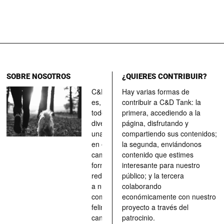
SOBRE NOSOTROS
¿QUIERES CONTRIBUIR?
C&D Tank
Hay varias formas de
es, ante
contribuir a C&D Tank: la
todo, un
primera, accediendo a la
divertimento,
página, disfrutando y
una parada
compartiendo sus contenidos;
en el
la segunda, enviándonos
camino, una
contenido que estimes
forma de
interesante para nuestro
redescubrir
público; y la tercera
a nuestros
colaborando
compañeros
económicamente con nuestro
felinos y
proyecto a través del
caninos a
patrocinio.