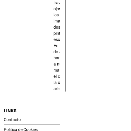
través de los
ojos quienes
los han
imaginado,
descrito,
pintado,
esculpido...
En definitiva,
de aquellos
han situado
a nuestras
mascotas en
el centro de
la obra de
arte.
LINKS
Contacto
Política de Cookies