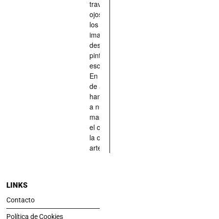
través de los
ojos quienes
los han
imaginado,
descrito,
pintado,
esculpido...
En definitiva,
de aquellos
han situado
a nuestras
mascotas en
el centro de
la obra de
arte.
LINKS
Contacto
Política de Cookies