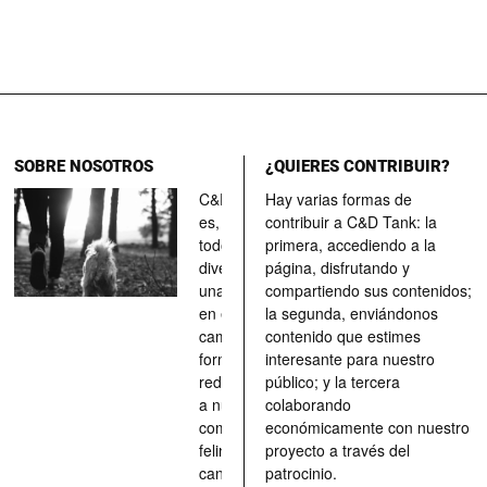
SOBRE NOSOTROS
¿QUIERES CONTRIBUIR?
C&D Tank
Hay varias formas de
es, ante
contribuir a C&D Tank: la
todo, un
primera, accediendo a la
divertimento,
página, disfrutando y
una parada
compartiendo sus contenidos;
en el
la segunda, enviándonos
camino, una
contenido que estimes
forma de
interesante para nuestro
redescubrir
público; y la tercera
a nuestros
colaborando
compañeros
económicamente con nuestro
felinos y
proyecto a través del
caninos a
patrocinio.