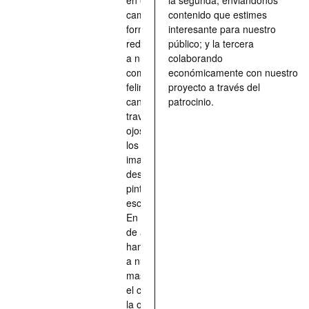
camino, una
contenido que estimes
forma de
interesante para nuestro
redescubrir
público; y la tercera
a nuestros
colaborando
compañeros
económicamente con nuestro
felinos y
proyecto a través del
caninos a
patrocinio.
través de los
ojos quienes
los han
imaginado,
descrito,
pintado,
esculpido...
En definitiva,
de aquellos
han situado
a nuestras
mascotas en
el centro de
la obra de