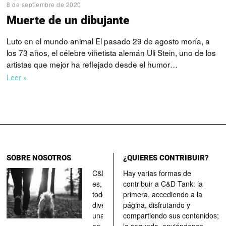
8 de septiembre de 2020
Muerte de un dibujante
Luto en el mundo animal El pasado 29 de agosto moría, a
los 73 años, el célebre viñetista alemán Uli Stein, uno de los
artistas que mejor ha reflejado desde el humor…
Leer »
SOBRE NOSOTROS
¿QUIERES CONTRIBUIR?
C&D Tank
Hay varias formas de
es, ante
contribuir a C&D Tank: la
todo, un
primera, accediendo a la
divertimento,
página, disfrutando y
una parada
compartiendo sus contenidos;
en el
la segunda, enviándonos