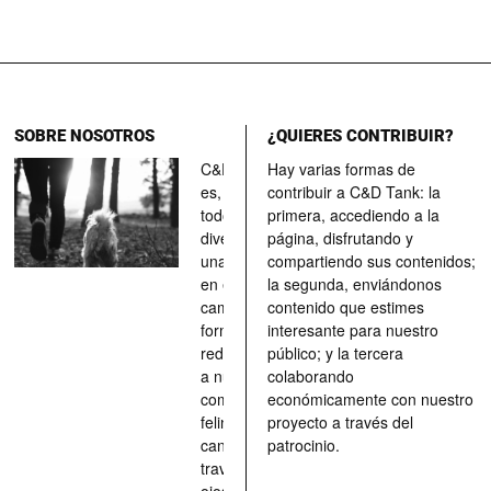
SOBRE NOSOTROS
¿QUIERES CONTRIBUIR?
C&D Tank
Hay varias formas de
es, ante
contribuir a C&D Tank: la
todo, un
primera, accediendo a la
divertimento,
página, disfrutando y
una parada
compartiendo sus contenidos;
en el
la segunda, enviándonos
camino, una
contenido que estimes
forma de
interesante para nuestro
redescubrir
público; y la tercera
a nuestros
colaborando
compañeros
económicamente con nuestro
felinos y
proyecto a través del
caninos a
patrocinio.
través de los
ojos quienes