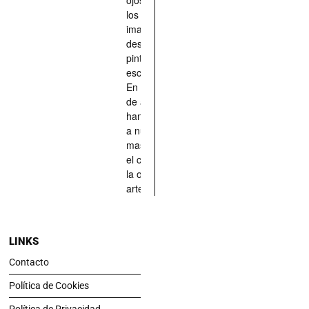
los han
imaginado,
descrito,
pintado,
esculpido...
En definitiva,
de aquellos
han situado
a nuestras
mascotas en
el centro de
la obra de
arte.
LINKS
Contacto
Política de Cookies
Política de Privacidad