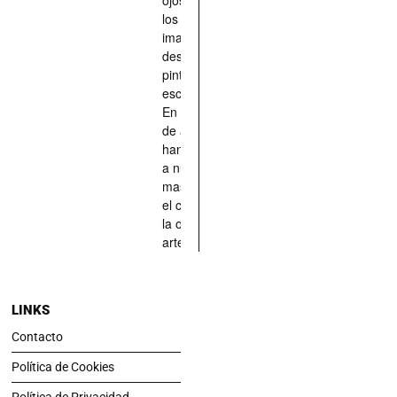
los han
imaginado,
descrito,
pintado,
esculpido...
En definitiva,
de aquellos
han situado
a nuestras
mascotas en
el centro de
la obra de
arte.
LINKS
Contacto
Política de Cookies
Política de Privacidad