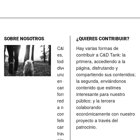
SOBRE NOSOTROS
¿QUIERES CONTRIBUIR?
C&D Tank
Hay varias formas de
es, ante
contribuir a C&D Tank: la
todo, un
primera, accediendo a la
divertimento,
página, disfrutando y
una parada
compartiendo sus contenidos;
en el
la segunda, enviándonos
camino, una
contenido que estimes
forma de
interesante para nuestro
redescubrir
público; y la tercera
a nuestros
colaborando
compañeros
económicamente con nuestro
felinos y
proyecto a través del
caninos a
patrocinio.
través de los
ojos quienes