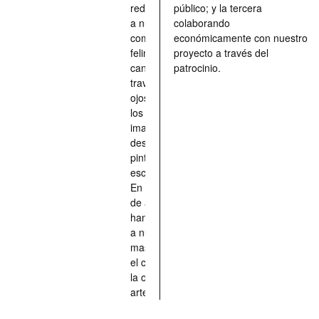
redescubrir
público; y la tercera
a nuestros
colaborando
compañeros
económicamente con nuestro
felinos y
proyecto a través del
caninos a
patrocinio.
través de los
ojos quienes
los han
imaginado,
descrito,
pintado,
esculpido...
En definitiva,
de aquellos
han situado
a nuestras
mascotas en
el centro de
la obra de
arte.