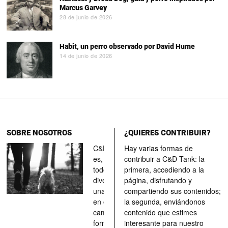
Marcus Garvey
28 de junio de 2026
Habit, un perro observado por David Hume
14 de junio de 2026
SOBRE NOSOTROS
¿QUIERES CONTRIBUIR?
C&D Tank
Hay varias formas de
es, ante
contribuir a C&D Tank: la
todo, un
primera, accediendo a la
divertimento,
página, disfrutando y
una parada
compartiendo sus contenidos;
en el
la segunda, enviándonos
camino, una
contenido que estimes
forma de
interesante para nuestro