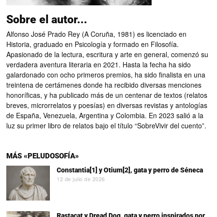
Sobre el autor...
Alfonso José Prado Rey (A Coruña, 1981) es licenciado en
Historia, graduado en Psicología y formado en Filosofía.
Apasionado de la lectura, escritura y arte en general, comenzó su
verdadera aventura literaria en 2021. Hasta la fecha ha sido
galardonado con ocho primeros premios, ha sido finalista en una
treintena de certámenes donde ha recibido diversas menciones
honoríficas, y ha publicado más de un centenar de textos (relatos
breves, microrrelatos y poesías) en diversas revistas y antologías
de España, Venezuela, Argentina y Colombia. En 2023 salió a la
luz su primer libro de relatos bajo el título “SobreVivir del cuento”.
MÁS «PELUDOSOFÍA»
Constantia[1] y Otium[2], gata y perro de Séneca
12 de julio de 2026
Rastacat y Dread Dog, gata y perro inspirados por