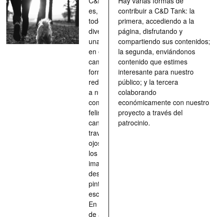
C&D Tank
Hay varias formas de
es, ante
contribuir a C&D Tank: la
todo, un
primera, accediendo a la
divertimento,
página, disfrutando y
una parada
compartiendo sus contenidos;
en el
la segunda, enviándonos
camino, una
contenido que estimes
forma de
interesante para nuestro
redescubrir
público; y la tercera
a nuestros
colaborando
compañeros
económicamente con nuestro
felinos y
proyecto a través del
caninos a
patrocinio.
través de los
ojos quienes
los han
imaginado,
descrito,
pintado,
esculpido...
En definitiva,
de aquellos