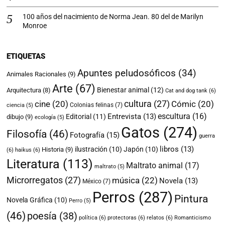
100 años del nacimiento de Norma Jean. 80 del de Marilyn
Monroe
ETIQUETAS
Apuntes peludosóficos
(34)
Animales Racionales
(9)
Arte
(67)
Bienestar animal
(12)
Arquitectura
(8)
Cat and dog tank
(6)
cultura
(27)
cine
(20)
Cómic
(20)
Colonias felinas
(7)
ciencia
(5)
escultura
(16)
Entrevista
(13)
Editorial
(11)
dibujo
(9)
ecología
(5)
Gatos
(274)
Filosofía
(46)
Fotografía
(15)
guerra
libros
(13)
ilustración
(10)
Japón
(10)
Historia
(9)
(6)
haikus
(6)
Literatura
(113)
Maltrato animal
(17)
maltrato
(5)
Microrregatos
(27)
música
(22)
Novela
(13)
México
(7)
Perros
(287)
Pintura
Novela Gráfica
(10)
Perro
(5)
(46)
poesía
(38)
política
(6)
protectoras
(6)
relatos
(6)
Romanticismo