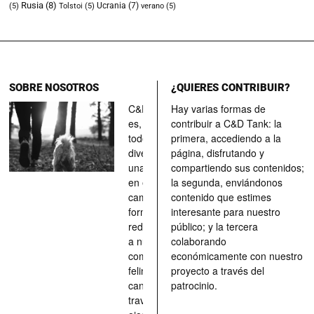
Rusia
(8)
Ucrania
(7)
(5)
Tolstoi
(5)
verano
(5)
SOBRE NOSOTROS
¿QUIERES CONTRIBUIR?
C&D Tank
Hay varias formas de
es, ante
contribuir a C&D Tank: la
todo, un
primera, accediendo a la
divertimento,
página, disfrutando y
una parada
compartiendo sus contenidos;
en el
la segunda, enviándonos
camino, una
contenido que estimes
forma de
interesante para nuestro
redescubrir
público; y la tercera
a nuestros
colaborando
compañeros
económicamente con nuestro
felinos y
proyecto a través del
caninos a
patrocinio.
través de los