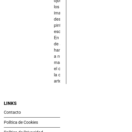
ojos quienes
los han
imaginado,
descrito,
pintado,
esculpido...
En definitiva,
de aquellos
han situado
a nuestras
mascotas en
el centro de
la obra de
arte.
LINKS
Contacto
Política de Cookies