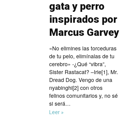
gata y perro
inspirados por
Marcus Garvey
«No elimines las torceduras
de tu pelo, elimínalas de tu
cerebro» -¿Qué “vibra”,
Sister Rastacat? –Irie[1], Mr.
Dread Dog. Vengo de una
nyabinghi[2] con otros
felinos comunitarios y, no sé
si será…
Leer »