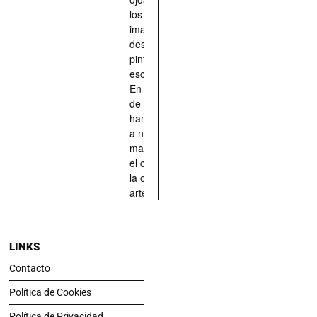
los han
imaginado,
descrito,
pintado,
esculpido...
En definitiva,
de aquellos
han situado
a nuestras
mascotas en
el centro de
la obra de
arte.
LINKS
Contacto
Política de Cookies
Política de Privacidad