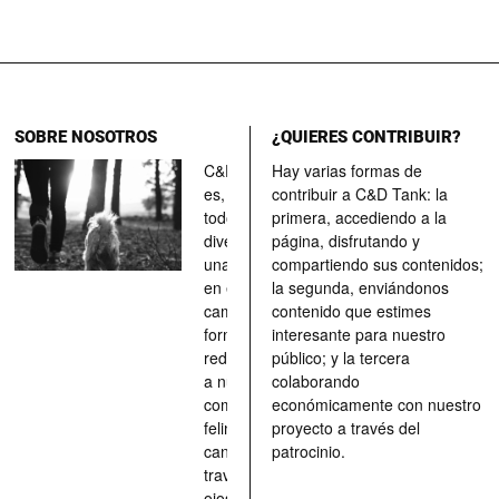
SOBRE NOSOTROS
¿QUIERES CONTRIBUIR?
C&D Tank
Hay varias formas de
es, ante
contribuir a C&D Tank: la
todo, un
primera, accediendo a la
divertimento,
página, disfrutando y
una parada
compartiendo sus contenidos;
en el
la segunda, enviándonos
camino, una
contenido que estimes
forma de
interesante para nuestro
redescubrir
público; y la tercera
a nuestros
colaborando
compañeros
económicamente con nuestro
felinos y
proyecto a través del
caninos a
patrocinio.
través de los
ojos quienes