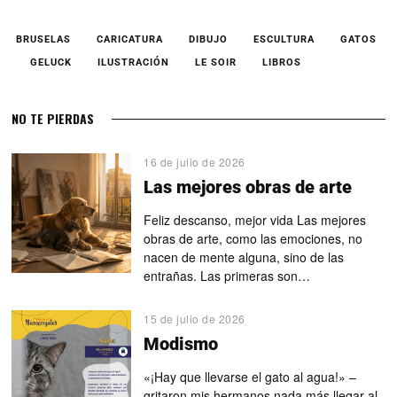
BRUSELAS
CARICATURA
DIBUJO
ESCULTURA
GATOS
GELUCK
ILUSTRACIÓN
LE SOIR
LIBROS
NO TE PIERDAS
16 de julio de 2026
Las mejores obras de arte
Feliz descanso, mejor vida Las mejores
obras de arte, como las emociones, no
nacen de mente alguna, sino de las
entrañas. Las primeras son…
15 de julio de 2026
Modismo
«¡Hay que llevarse el gato al agua!» –
gritaron mis hermanos nada más llegar al