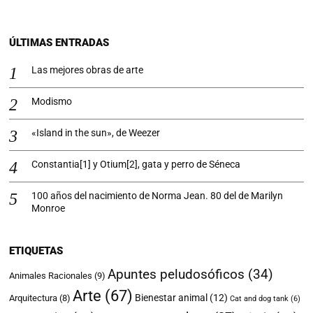
ÚLTIMAS ENTRADAS
Las mejores obras de arte
Modismo
«Island in the sun», de Weezer
Constantia[1] y Otium[2], gata y perro de Séneca
100 años del nacimiento de Norma Jean. 80 del de Marilyn
Monroe
ETIQUETAS
Apuntes peludosóficos
(34)
Animales Racionales
(9)
Arte
(67)
Bienestar animal
(12)
Arquitectura
(8)
Cat and dog tank
(6)