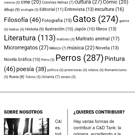
cultura
(27)
cine
(20)
Cómic
(20)
Colonias felinas
(7)
ciencia
(5)
escultura
(16)
Entrevista
(13)
Editorial
(11)
dibujo
(9)
ecología
(5)
Gatos
(274)
Filosofía
(46)
Fotografía
(15)
guerra
libros
(13)
ilustración
(10)
Japón
(10)
Historia
(9)
(6)
haikus
(6)
Literatura
(113)
Maltrato animal
(17)
maltrato
(5)
Microrregatos
(27)
música
(22)
Novela
(13)
México
(7)
Perros
(287)
Pintura
Novela Gráfica
(10)
Perro
(5)
(46)
poesía
(38)
política
(6)
protectoras
(6)
relatos
(6)
Romanticismo
Rusia
(8)
Ucrania
(7)
(5)
Tolstoi
(5)
verano
(5)
SOBRE NOSOTROS
¿QUIERES CONTRIBUIR?
C&D Tank
Hay varias formas de
es, ante
contribuir a C&D Tank: la
todo, un
primera, accediendo a la