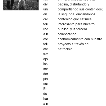
divertimento,
página, disfrutando y
una parada
compartiendo sus contenidos;
en el
la segunda, enviándonos
camino, una
contenido que estimes
forma de
interesante para nuestro
redescubrir
público; y la tercera
a nuestros
colaborando
compañeros
económicamente con nuestro
felinos y
proyecto a través del
caninos a
patrocinio.
través de los
ojos quienes
los han
imaginado,
descrito,
pintado,
esculpido...
En definitiva,
de aquellos
han situado
a nuestras