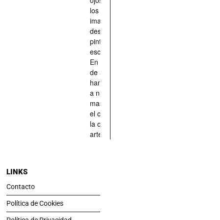
los han
imaginado,
descrito,
pintado,
esculpido...
En definitiva,
de aquellos
han situado
a nuestras
mascotas en
el centro de
la obra de
arte.
LINKS
Contacto
Política de Cookies
Política de Privacidad