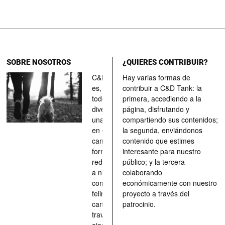
SOBRE NOSOTROS
¿QUIERES CONTRIBUIR?
C&D Tank
Hay varias formas de
es, ante
contribuir a C&D Tank: la
todo, un
primera, accediendo a la
divertimento,
página, disfrutando y
una parada
compartiendo sus contenidos;
en el
la segunda, enviándonos
camino, una
contenido que estimes
forma de
interesante para nuestro
redescubrir
público; y la tercera
a nuestros
colaborando
compañeros
económicamente con nuestro
felinos y
proyecto a través del
caninos a
patrocinio.
través de los
ojos quienes