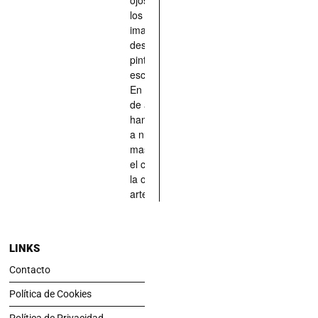
los han
imaginado,
descrito,
pintado,
esculpido...
En definitiva,
de aquellos
han situado
a nuestras
mascotas en
el centro de
la obra de
arte.
LINKS
Contacto
Política de Cookies
Política de Privacidad