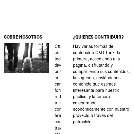
SOBRE NOSOTROS
¿QUIERES CONTRIBUIR?
C&D Tank
Hay varias formas de
es, ante
contribuir a C&D Tank: la
todo, un
primera, accediendo a la
divertimento,
página, disfrutando y
una parada
compartiendo sus contenidos;
en el
la segunda, enviándonos
camino, una
contenido que estimes
forma de
interesante para nuestro
redescubrir
público; y la tercera
a nuestros
colaborando
compañeros
económicamente con nuestro
felinos y
proyecto a través del
caninos a
patrocinio.
través de los
ojos quienes