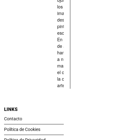
los han
imaginado,
descrito,
pintado,
esculpido...
En definitiva,
de aquellos
han situado
a nuestras
mascotas en
el centro de
la obra de
arte.
LINKS
Contacto
Política de Cookies
Política de Privacidad