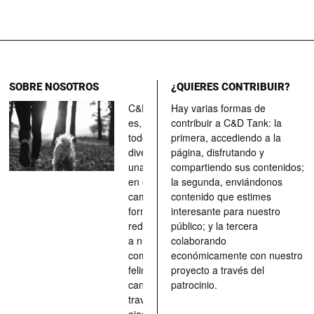
SOBRE NOSOTROS
¿QUIERES CONTRIBUIR?
C&D Tank
Hay varias formas de
es, ante
contribuir a C&D Tank: la
todo, un
primera, accediendo a la
divertimento,
página, disfrutando y
una parada
compartiendo sus contenidos;
en el
la segunda, enviándonos
camino, una
contenido que estimes
forma de
interesante para nuestro
redescubrir
público; y la tercera
a nuestros
colaborando
compañeros
económicamente con nuestro
felinos y
proyecto a través del
caninos a
patrocinio.
través de los
ojos quienes