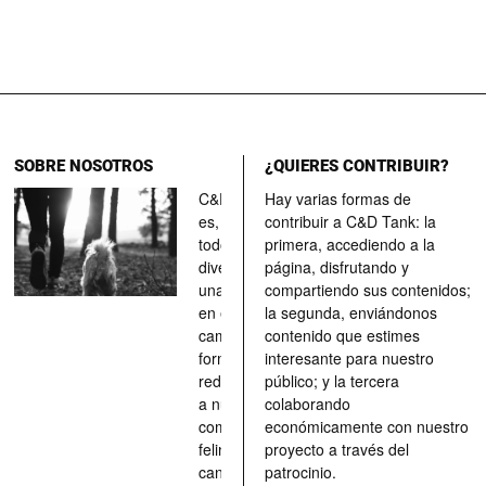
SOBRE NOSOTROS
¿QUIERES CONTRIBUIR?
C&D Tank
Hay varias formas de
es, ante
contribuir a C&D Tank: la
todo, un
primera, accediendo a la
divertimento,
página, disfrutando y
una parada
compartiendo sus contenidos;
en el
la segunda, enviándonos
camino, una
contenido que estimes
forma de
interesante para nuestro
redescubrir
público; y la tercera
a nuestros
colaborando
compañeros
económicamente con nuestro
felinos y
proyecto a través del
caninos a
patrocinio.