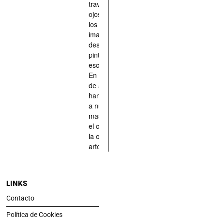
través de los
ojos quienes
los han
imaginado,
descrito,
pintado,
esculpido...
En definitiva,
de aquellos
han situado
a nuestras
mascotas en
el centro de
la obra de
arte.
LINKS
Contacto
Política de Cookies