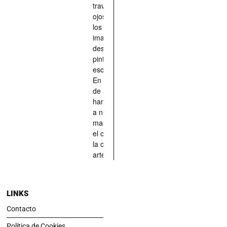
través de los
ojos quienes
los han
imaginado,
descrito,
pintado,
esculpido...
En definitiva,
de aquellos
han situado
a nuestras
mascotas en
el centro de
la obra de
arte.
LINKS
Contacto
Política de Cookies