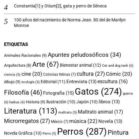
Constantia[1] y Otium[2], gata y perro de Séneca
100 años del nacimiento de Norma Jean. 80 del de Marilyn
Monroe
ETIQUETAS
Apuntes peludosóficos
(34)
Animales Racionales
(9)
Arte
(67)
Bienestar animal
(12)
Arquitectura
(8)
Cat and dog tank
(6)
cultura
(27)
cine
(20)
Cómic
(20)
Colonias felinas
(7)
ciencia
(5)
escultura
(16)
Entrevista
(13)
Editorial
(11)
dibujo
(9)
ecología
(5)
Gatos
(274)
Filosofía
(46)
Fotografía
(15)
guerra
libros
(13)
ilustración
(10)
Japón
(10)
Historia
(9)
(6)
haikus
(6)
Literatura
(113)
Maltrato animal
(17)
maltrato
(5)
Microrregatos
(27)
música
(22)
Novela
(13)
México
(7)
Perros
(287)
Pintura
Novela Gráfica
(10)
Perro
(5)