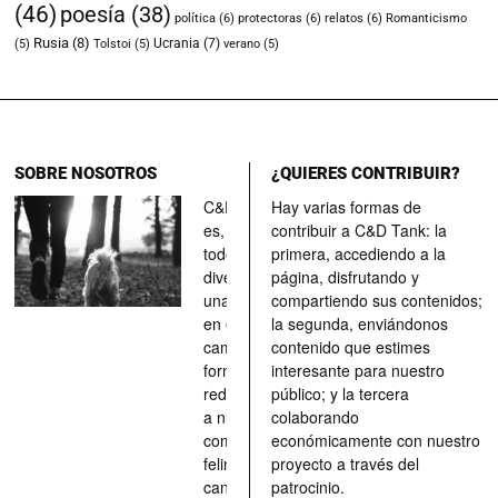
(46)
poesía
(38)
política
(6)
protectoras
(6)
relatos
(6)
Romanticismo
Rusia
(8)
Ucrania
(7)
(5)
Tolstoi
(5)
verano
(5)
SOBRE NOSOTROS
¿QUIERES CONTRIBUIR?
C&D Tank
Hay varias formas de
es, ante
contribuir a C&D Tank: la
todo, un
primera, accediendo a la
divertimento,
página, disfrutando y
una parada
compartiendo sus contenidos;
en el
la segunda, enviándonos
camino, una
contenido que estimes
forma de
interesante para nuestro
redescubrir
público; y la tercera
a nuestros
colaborando
compañeros
económicamente con nuestro
felinos y
proyecto a través del
caninos a
patrocinio.