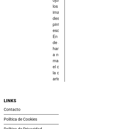
los han
imaginado,
descrito,
pintado,
esculpido...
En definitiva,
de aquellos
han situado
a nuestras
mascotas en
el centro de
la obra de
arte.
LINKS
Contacto
Política de Cookies
Política de Privacidad