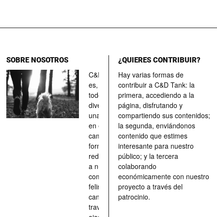
SOBRE NOSOTROS
¿QUIERES CONTRIBUIR?
C&D Tank
Hay varias formas de
es, ante
contribuir a C&D Tank: la
todo, un
primera, accediendo a la
divertimento,
página, disfrutando y
una parada
compartiendo sus contenidos;
en el
la segunda, enviándonos
camino, una
contenido que estimes
forma de
interesante para nuestro
redescubrir
público; y la tercera
a nuestros
colaborando
compañeros
económicamente con nuestro
felinos y
proyecto a través del
caninos a
patrocinio.
través de los
ojos quienes