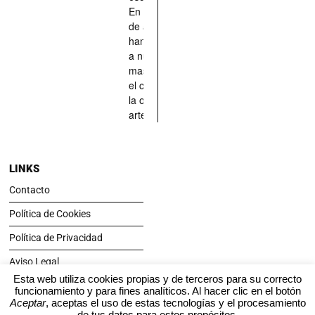
En definitiva,
de aquellos
han situado
a nuestras
mascotas en
el centro de
la obra de
arte.
LINKS
Contacto
Política de Cookies
Política de Privacidad
Aviso Legal
Esta web utiliza cookies propias y de terceros para su correcto
funcionamiento y para fines analíticos. Al hacer clic en el botón
SÍGUENOS
Aceptar
, aceptas el uso de estas tecnologías y el procesamiento
de tus datos para estos propósitos.