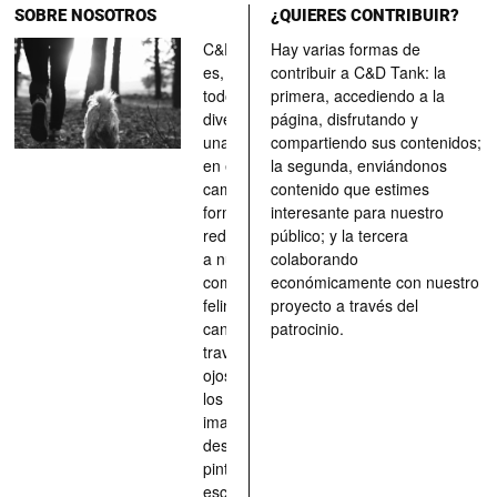
SOBRE NOSOTROS
¿QUIERES CONTRIBUIR?
C&D Tank
Hay varias formas de
es, ante
contribuir a C&D Tank: la
todo, un
primera, accediendo a la
divertimento,
página, disfrutando y
una parada
compartiendo sus contenidos;
en el
la segunda, enviándonos
camino, una
contenido que estimes
forma de
interesante para nuestro
redescubrir
público; y la tercera
a nuestros
colaborando
compañeros
económicamente con nuestro
felinos y
proyecto a través del
caninos a
patrocinio.
través de los
ojos quienes
los han
imaginado,
descrito,
pintado,
esculpido...