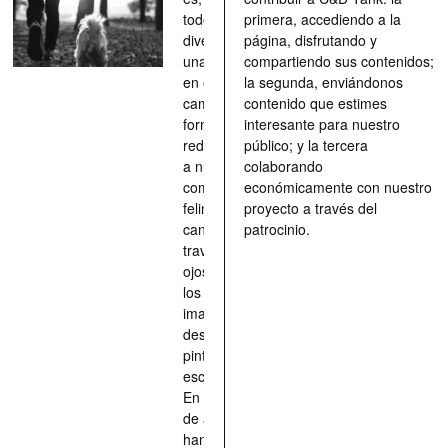
todo, un
primera, accediendo a la
divertimento,
página, disfrutando y
una parada
compartiendo sus contenidos;
en el
la segunda, enviándonos
camino, una
contenido que estimes
forma de
interesante para nuestro
redescubrir
público; y la tercera
a nuestros
colaborando
compañeros
económicamente con nuestro
felinos y
proyecto a través del
caninos a
patrocinio.
través de los
ojos quienes
los han
imaginado,
descrito,
pintado,
esculpido...
En definitiva,
de aquellos
han situado