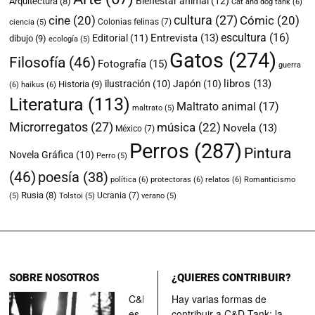
Bienestar animal
(12)
Arquitectura
(8)
Cat and dog tank
(6)
cultura
(27)
cine
(20)
Cómic
(20)
Colonias felinas
(7)
ciencia
(5)
escultura
(16)
Entrevista
(13)
Editorial
(11)
dibujo
(9)
ecología
(5)
Gatos
(274)
Filosofía
(46)
Fotografía
(15)
guerra
libros
(13)
ilustración
(10)
Japón
(10)
Historia
(9)
(6)
haikus
(6)
Literatura
(113)
Maltrato animal
(17)
maltrato
(5)
Microrregatos
(27)
música
(22)
Novela
(13)
México
(7)
Perros
(287)
Pintura
Novela Gráfica
(10)
Perro
(5)
(46)
poesía
(38)
política
(6)
protectoras
(6)
relatos
(6)
Romanticismo
Rusia
(8)
Ucrania
(7)
(5)
Tolstoi
(5)
verano
(5)
SOBRE NOSOTROS
¿QUIERES CONTRIBUIR?
C&D Tank
Hay varias formas de
es, ante
contribuir a C&D Tank: la